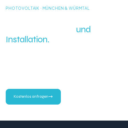
PHOTOVOLTAIK · MÜNCHEN & WÜRMTAL
Photovoltaik München –
Kosten, Förderung
und
Installation.
10 kWp + Speicher ab ca. 16.000 € (0 % MwSt.). SMA,
Fronius, Sungrow, GoodWe – zinsgünstige Finanzierung
über KfW 270. Für München, Gräfelfing, Gauting und
das Würmtal.
Kostenlos anfragen
+49 172 213 3267