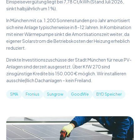
Einspeisevergütung liegt bei 7,78 Ct/kWh (Stand Juli 2026,
sinkt halbjährlich um 1 %).
In München mit ca. 1.200 Sonnenstunden pro Jahr amortisiert
sich eine Anlage typischerweise in 8–12 Jahren. In Kombination
mit einer Wärmepumpe sinkt die Amortisationszeit weiter, da
eigener Solarstrom die Betriebskosten der Heizung erheblich
reduziert.
Direkte Investitionszuschüsse der Stadt München für neue PV-
Anlagen sind derzeit ausgesetzt. Über KfW 270 sind
zinsgünstige Kredite bis 150.000 € möglich. Wir installieren
ausschließlich Dachanlagen – kein Freiland.
SMA
Fronius
Sungrow
GoodWe
BYD Speicher