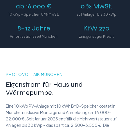
ab 16.000 €
0 % MwSt.
10 kWp + Speicher, 0 % MwSt.
auf Anlagen bis 30 kWp
8–12 Jahre
KfW 270
Amortisationszeit München
zinsgünstiger Kredit
PHOTOVOLTAIK MÜNCHEN
Eigenstrom für Haus und
Wärmepumpe.
Eine 10 kWp PV-Anlage mit 10 kWh BYD-Speicher kostet in
München inklusive Montage und Anmeldung ca. 16.000–
22.000 €. Seit Januar 2023 entfällt die Mehrwertsteuer auf
Anlagen bis 30 kWp – das spart ca. 2.500–3.500 €. Die