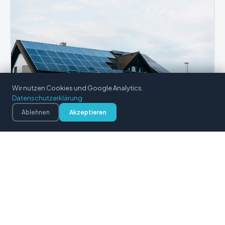
Wir nutzen Cookies und Google Analytics.
Datenschutzerklärung
Batteriespeicher
Ablehnen
Akzeptieren
BYD HVM und HVS – skalierbar von 5 bis 22 kWh.
Speichert überschüssigen Solarstrom und erhöht den
Eigenverbrauch auf bis zu 80 %.
BYD HVM · BYD HVS · Eigenverbrauch ↑